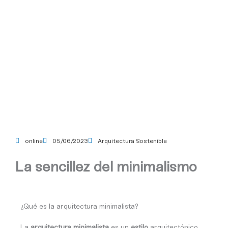
Ir
al
contenido
online
05/06/2023
Arquitectura Sostenible
La sencillez del minimalismo
¿Qué es la arquitectura minimalista?
La
arquitectura minimalista
es un
estilo
arquitectónico