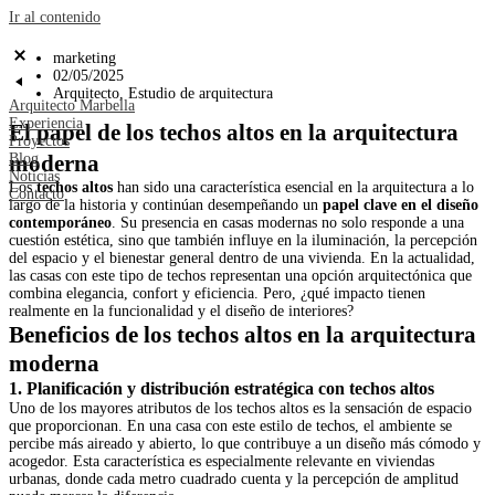
Ir al contenido
marketing
02/05/2025
Arquitecto
,
Estudio de arquitectura
Arquitecto Marbella
Experiencia
El papel de los techos altos en la arquitectura
Proyectos
Blog
moderna
Noticias
Los
techos altos
han sido una característica esencial en la arquitectura a lo
Contacto
largo de la historia y continúan desempeñando un
papel clave en el diseño
contemporáneo
. Su presencia en casas modernas no solo responde a una
cuestión estética, sino que también influye en la iluminación, la percepción
del espacio y el bienestar general dentro de una vivienda. En la actualidad,
las casas con este tipo de techos representan una opción arquitectónica que
combina elegancia, confort y eficiencia. Pero, ¿qué impacto tienen
realmente en la funcionalidad y el diseño de interiores?
Beneficios de los techos altos en la arquitectura
moderna
1. Planificación y distribución estratégica con techos altos
Uno de los mayores atributos de los techos altos es la sensación de espacio
que proporcionan. En una casa con este estilo de techos, el ambiente se
percibe más aireado y abierto, lo que contribuye a un diseño más cómodo y
acogedor. Esta característica es especialmente relevante en viviendas
urbanas, donde cada metro cuadrado cuenta y la percepción de amplitud